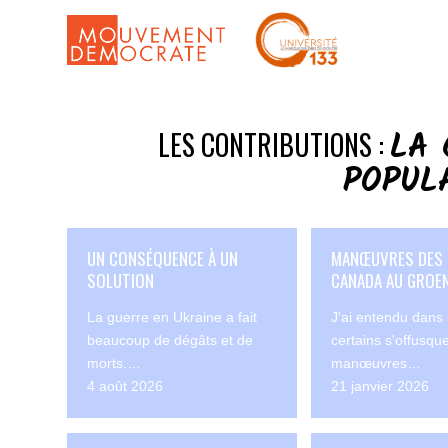
LA 
LES CONTRIBUTIONS :
POPUL
UN CONSÉQUENCE À UN
MANŒUVRES DES 
SOLUTION
CANADA AU GROE
La guerre en Ukraine a fait
J'ai entendu dans
beaucoup de dégâts et de
certains s'offusqu
morts.…
manœuvres…
4 août 2026
21 janvier 2026