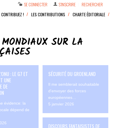
SE CONNECTER
S’INSCRIRE
RECHERCHER
CONTRIBUEZ !
LES CONTRIBUTIONS
CHARTE ÉDITORIALE
 MONDIAUX SUR LA
ÇAISES
’ONU : LE G7 ET
SÉCURITÉ DU GROENLAND
NT UNE
Il me semblerait souhaitable
E DE
d'envoyer des forces
ON
européennes…
e évidence: la
5 janvier 2026
 locale dépend de
2026
DISCOURS FANTAISISTES DE