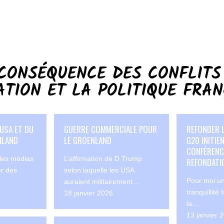
CONSÉQUENCE DES CONFLITS
ATION ET LA POLITIQUE FRAN
USA ET DU
GUERRE COMMERCIALE POUR
REFONDER L
NLAND
LE GROENLAND
G20 INITIE
CONFÉRENC
 les médias
L’affirmation de D Trump
REFONDATI
er des
selon laquelle les USA
Pour moi un
auraient militairement…
tranquillité
18 janvier 2026
la…
13 janvier 