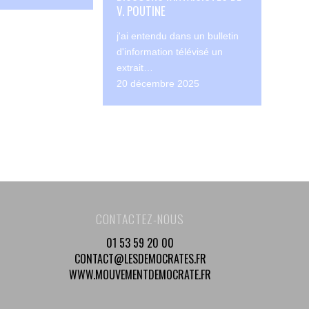
V. POUTINE
j'ai entendu dans un bulletin
d'information télévisé un
extrait…
20 décembre 2025
CONTACTEZ-NOUS
01 53 59 20 00
CONTACT@LESDEMOCRATES.FR
WWW.MOUVEMENTDEMOCRATE.FR