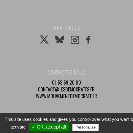
SUIVEZ-NOUS
CONTACTEZ-NOUS
01 53 59 20 00
CONTACT@LESDEMOCRATES.FR
WWW.MOUVEMENTDEMOCRATE.FR
This site uses cookies and gives you control over what you want t
© 2025 Mouvement Démocrate - Tous droits réservés
activate
✓ OK, accept all
Privacy policy
Personalize