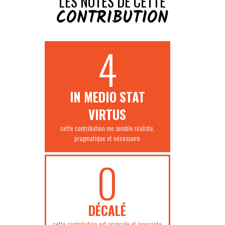
LES NOTES DE CETTE
CONTRIBUTION
4
IN MEDIO STAT
VIRTUS
cette contribution me semble réaliste,
pragmatique et nécessaire
0
DÉCALÉ
cette contribution est originale et innovante