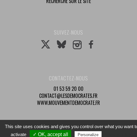
RECHERCHE SUR LE SITE
SUIVEZ-NOUS
CONTACTEZ-NOUS
01 53 59 20 00
CONTACT@LESDEMOCRATES.FR
WWW.MOUVEMENTDEMOCRATE.FR
This site uses cookies and gives you control over what you want t
© 2025 Mouvement Démocrate - Tous droits réservés
activate
✓ OK, accept all
Privacy policy
Personalize