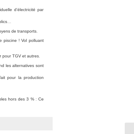
uelle d’électricité par
blics…
oyens de transports.
 piscine ! Vol polluant
r pour TGV et autres.
d les alternatives sont
ait pour la production
bles hors des 3 % : Ce