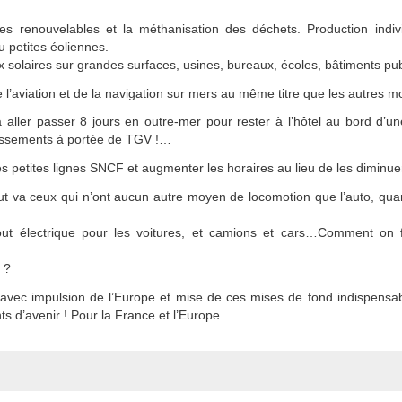
s renouvelables et la méthanisation des déchets. Production individ
u petites éoliennes.
 solaires sur grandes surfaces, usines, bureaux, écoles, bâtiments pu
 l’aviation et de la navigation sur mers au même titre que les autres m
aller passer 8 jours en outre-mer pour rester à l’hôtel au bord d’une
blissements à portée de TGV !…
s petites lignes SNCF et augmenter les horaires au lieu de les diminue
ut va ceux qui n’ont aucun autre moyen de locomotion que l’auto, quan
ut électrique pour les voitures, et camions et cars…Comment on f
 ?
avec impulsion de l’Europe et mise de ces mises de fond indispensa
ts d’avenir ! Pour la France et l’Europe…