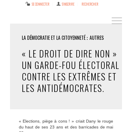
SE CONNECTER
S’INSCRIRE
RECHERCHER
LA DÉMOCRATIE ET LA CITOYENNETÉ
AUTRES
« LE DROIT DE DIRE NON »
UN GARDE-FOU ÉLECTORAL
CONTRE LES EXTRÊMES ET
LES ANTIDÉMOCRATES.
« Elections, piège à cons ! » criait Dany le rouge
du haut de ses 23 ans et des barricades de mai