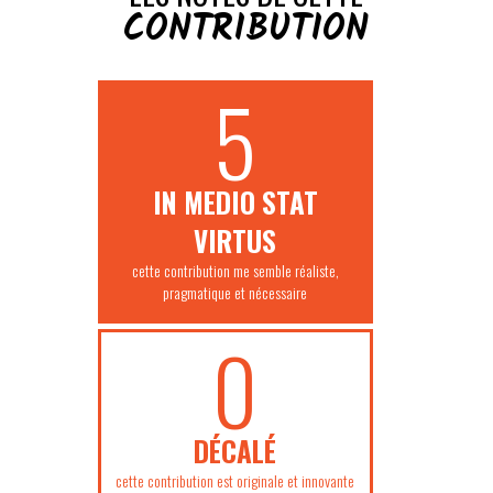
CONTRIBUTION
5
IN MEDIO STAT
VIRTUS
cette contribution me semble réaliste,
pragmatique et nécessaire
0
DÉCALÉ
cette contribution est originale et innovante