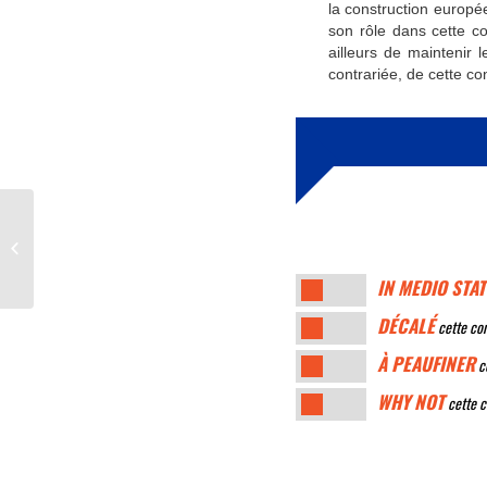
la construction europé
son rôle dans cette co
ailleurs de mainteni
contrariée, de cette c
Anomymat suite et fin
IN MEDIO STAT
DÉCALÉ
cette con
À PEAUFINER
ce
WHY NOT
cette c