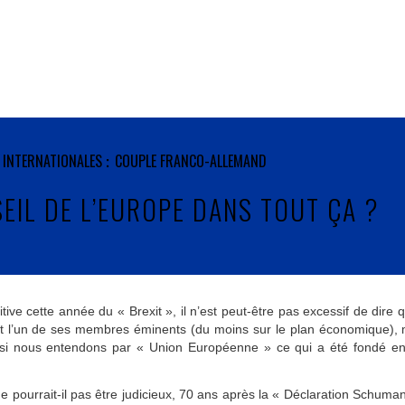
 INTERNATIONALES
COUPLE FRANCO-ALLEMAND
SEIL DE L’EUROPE DANS TOUT ÇA ?
tive cette année du « Brexit », il n’est peut-être pas excessif de dir
 l’un de ses membres éminents (du moins sur le plan économique),
si nous entendons par « Union Européenne » ce qui a été fondé en 
e pourrait-il pas être judicieux, 70 ans après la « Déclaration Schuman 