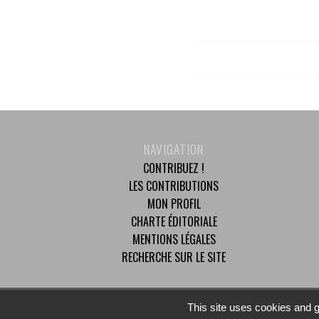
NAVIGATION
CONTRIBUEZ !
LES CONTRIBUTIONS
MON PROFIL
CHARTE ÉDITORIALE
MENTIONS LÉGALES
RECHERCHE SUR LE SITE
© 2025 Mouvement Démocrate - Tous droits réservés
This site uses cookies and g