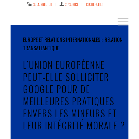
SE CONNECTER
S’INSCRIRE
RECHERCHER
EUROPE ET RELATIONS INTERNATIONALES
RELATION
TRANSATLANTIQUE
L’UNION EUROPÉENNE
PEUT-ELLE SOLLICITER
GOOGLE POUR DE
MEILLEURES PRATIQUES
ENVERS LES MINEURS ET
LEUR INTÉGRITÉ MORALE ?