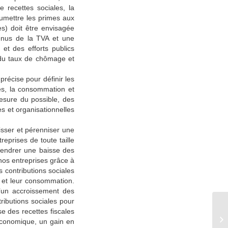
 recettes sociales, la
soumettre les primes aux
s) doit être envisagée
venus de la TVA et une
et des efforts publics
 du taux de chômage et
récise pour définir les
es, la consommation et
mesure du possible, des
es et organisationnelles
lisser et pérenniser une
eprises de toute taille
ngendrer une baisse des
 nos entreprises grâce à
s contributions sociales
t et leur consommation.
d’un accroissement des
ibutions sociales pour
 des recettes fiscales
Ré
 économique, un gain en
sa