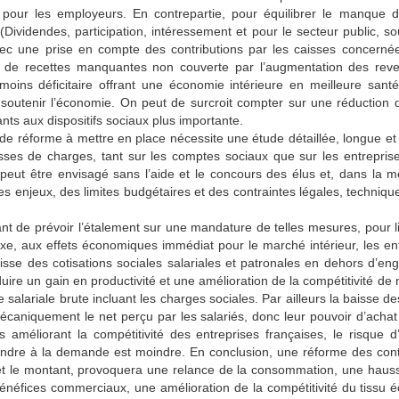
 pour les employeurs. En contrepartie, pour équilibrer le manque de
s (Dividendes, participation, intéressement et pour le secteur public, 
avec une prise en compte des contributions par les caisses concernée
rt de recettes manquantes non couverte par l’augmentation des re
oins déficitaire offrant une économie intérieure en meilleure santé 
outenir l’économie. On peut de surcroit compter sur une réduction
nts aux dispositifs sociaux plus importante.
de réforme à mettre en place nécessite une étude détaillée, longue et p
sses de charges, tant sur les comptes sociaux que sur les entrepris
e peut être envisagé sans l’aide et le concours des élus et, dans la 
des enjeux, des limites budgétaires et des contraintes légales, techniqu
tant de prévoir l’étalement sur une mandature de telles mesures, pour 
xe, aux effets économiques immédiat pour le marché intérieur, les entr
aisse des cotisations sociales salariales et patronales en dehors d’e
nduire un gain en productivité et une amélioration de la compétitivité de
salariale brute incluant les charges sociales. Par ailleurs la baisse de
caniquement le net perçu par les salariés, donc leur pouvoir d’acha
 améliorant la compétitivité des entreprises françaises, le risque 
ondre à la demande est moindre. En conclusion, une réforme des contr
et le montant, provoquera une relance de la consommation, une hausse
bénéfices commerciaux, une amélioration de la compétitivité du tissu