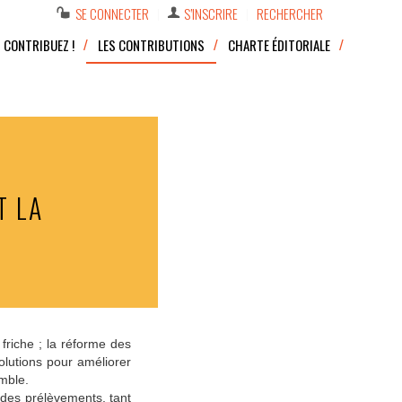
SE CONNECTER
S’INSCRIRE
RECHERCHER
CONTRIBUEZ !
LES CONTRIBUTIONS
CHARTE ÉDITORIALE
T LA
 friche ; la réforme des
olutions pour améliorer
emble.
 des prélèvements, tant