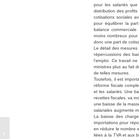
pour les salariés que
distribution des profit
cotisations sociales 
pour équilibrer la pa
balance commerciale m
moins nombreux pour s
donc une part de cotisa
Le détail des mesures 
répercussions des bai
l’emploi. Ce travail n
ministres plus au fait 
de telles mesures.
Toutefois, il est impor
réforme fiscale comple
et les salariés. Une b
recettes fiscales, va i
une baisse de la masse 
salariales augmente mé
La baisse des charges
importations pour rép
en réduire le nombre 
France-Australie : pour une défense
liées à la TVA et aux 
européenne