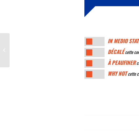
IN MEDIO STAT
Un livre et un MOOC en anglais sur
DÉCALÉ
cette con
l’art de débattre en politique
À PEAUFINER
ce
WHY NOT
cette c