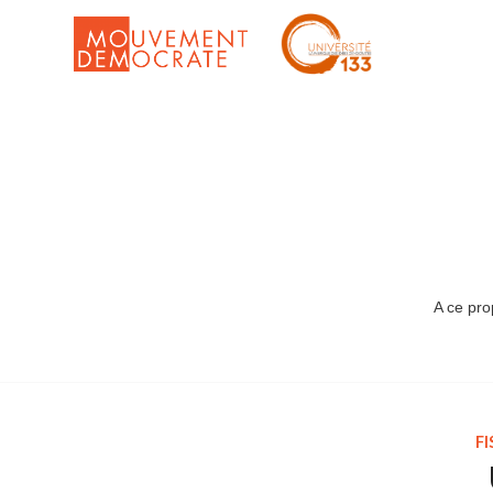
A ce pro
FI