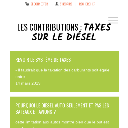
SE CONNECTER
S’INSCRIRE
RECHERCHER
TAXES
LES CONTRIBUTIONS :
SUR LE DIÉSEL
REVOIR LE SYSTÈME DE TAXES
- Il faudrait que la taxation des carburants soit égale
entre…
14 mars 2019
POURQUOI LE DIESEL AUTO SEULEMENT ET PAS LES
BATEAUX ET AVIONS ?
cette limitation aux autos montre bien que le but est