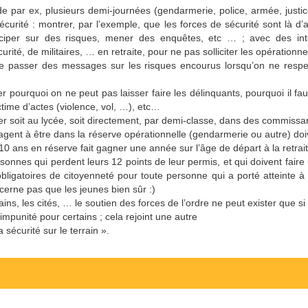
e par ex, plusieurs demi-journées (gendarmerie, police, armée, justi
sécurité : montrer, par l’exemple, que les forces de sécurité sont là d
iciper sur des risques, mener des enquêtes, etc … ; avec des int
urité, de militaires, … en retraite, pour ne pas solliciter les opérationne
re passer des messages sur les risques encourus lorsqu’on ne respec
uer pourquoi on ne peut pas laisser faire les délinquants, pourquoi il faut
ctime d’actes (violence, vol, …), etc…
ser soit au lycée, soit directement, par demi-classe, dans des commiss
agent à être dans la réserve opérationnelle (gendarmerie ou autre) doi
10 ans en réserve fait gagner une année sur l’âge de départ à la retrait
nnes qui perdent leurs 12 points de leur permis, et qui doivent faire
bligatoires de citoyenneté pour toute personne qui a porté atteinte
ncerne pas que les jeunes bien sûr :)
ins, les cités, … le soutien des forces de l’ordre ne peut exister que si 
 impunité pour certains ; cela rejoint une autre
 sécurité sur le terrain ».