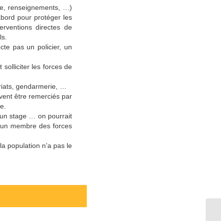
ce, renseignements, …)
’abord pour protéger les
erventions directes de
ls.
te pas un policier, un
 solliciter les forces de
ariats, gendarmerie, …
vent être remerciés par
e.
 un stage … on pourrait
 à un membre des forces
la population n’a pas le