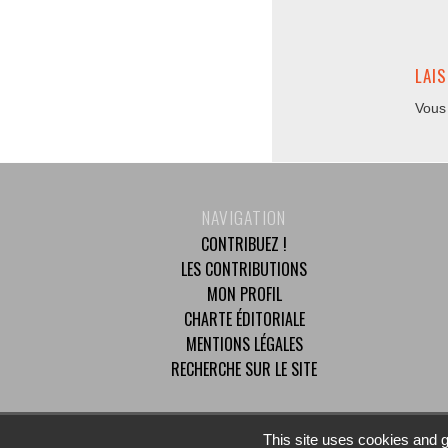
LAI
Vous
NAVIGATION
CONTRIBUEZ !
LES CONTRIBUTIONS
MON PROFIL
CHARTE ÉDITORIALE
MENTIONS LÉGALES
RECHERCHE SUR LE SITE
© 2025 Mouvement Démocrate - Tous droits réservés
This site uses cookies and g