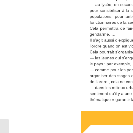
— au lycée, en second
pour sensibiliser à la 
populations, pour ant
fonctionnaires de la séc
Cela permettra de fai
gendarme, …
Il s’agit aussi d’expliq
l’ordre quand on est vi
Cela pourrait s’organi
— les jeunes qui s’eng
le pays : par exemple, 
— comme pour les perso
organiser des stages o
de l’ordre ; cela ne co
— dans les milieux urba
sentiment qu’il y a une
thématique « garantir la
Ni plus, ni moins, mais mieux de