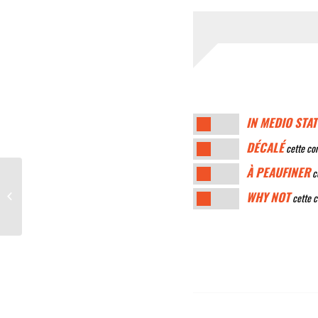
IN MEDIO STAT
DÉCALÉ
cette con
À PEAUFINER
ce
Quand députés et sénateurs
WHY NOT
cette c
s’attribuent de l’argent de poche