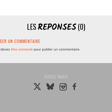
RÉPONSES
LES
(0)
SSER UN COMMENTAIRE
 devez
être connecté
pour publier un commentaire.
SUIVEZ-NOUS