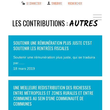
SE CONNECTER
S’INSCRIRE
RECHERCHER
AUTRES
LES CONTRIBUTIONS :
SOUTENIR UNE RÉMUNÉRATION PLUS JUSTE C’EST
SOUTENIR LES RENTRÉES FISCALES
Soutenir une rémunération plus juste, qui se traduira
par...…
18 mars 2019
UNE MEILLEURE REDISTRIBUTION DES RICHESSES
ENTRE MÉTROPOLES ET ZONES RURALES ET ENTRE
COMMUNES AU SEIN D’UNE COMMUNAUTÉ DE
COMMUNES