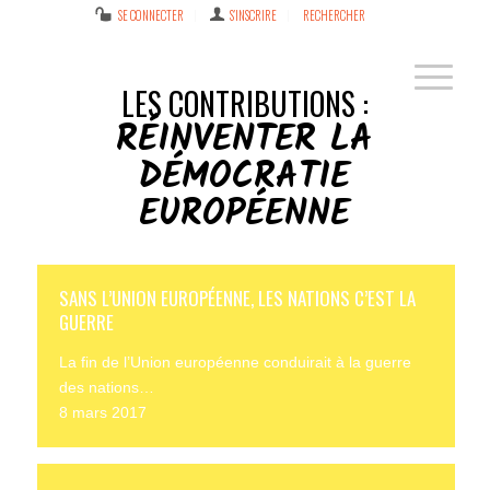
SE CONNECTER
S’INSCRIRE
RECHERCHER
LES CONTRIBUTIONS :
RÉINVENTER LA
DÉMOCRATIE
EUROPÉENNE
SANS L’UNION EUROPÉENNE, LES NATIONS C’EST LA
GUERRE
La fin de l’Union européenne conduirait à la guerre
des nations…
8 mars 2017