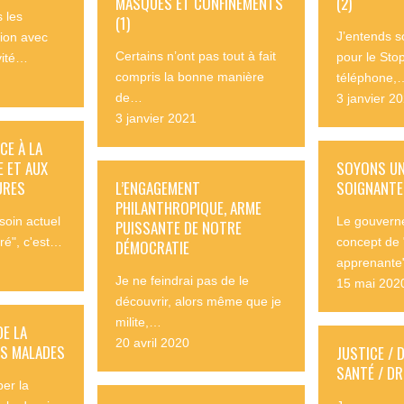
MASQUES ET CONFINEMENTS
(2)
 les
(1)
J’entends s
tion avec
Certains n’ont pas tout à fait
pour le Sto
vité…
compris la bonne manière
téléphone,
de…
3 janvier 2
3 janvier 2021
CE À LA
E ET AUX
SOYONS UN
URES
L’ENGAGEMENT
SOIGNANTE 
PHILANTHROPIQUE, ARME
soin actuel
Le gouverne
PUISSANTE DE NOTRE
tré", c'est…
concept de 
DÉMOCRATIE
apprenante
Je ne feindrai pas de le
15 mai 202
découvrir, alors même que je
milite,…
DE LA
20 avril 2020
ES MALADES
JUSTICE / 
SANTÉ / D
per la