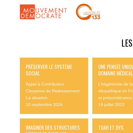
LES
PRÉSERVER LE SYSTÈME
UNE PENSÉE UNIQ
SOCIAL
DOMAINE MÉDICAL
Appel à Contribution
L’hégémonie de la 
Citoyenne de Redressement.
allopathique en F
La situation…
et prépondéranc
10 septembre 2024
19 juillet 2023
IMAGINER DES STRUCTURES
TDAH ET DYS