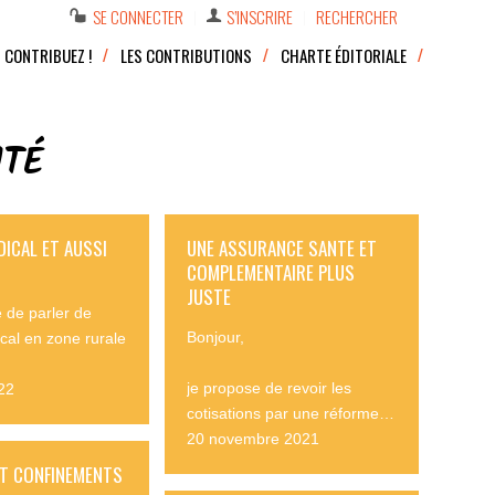
SE CONNECTER
S’INSCRIRE
RECHERCHER
CONTRIBUEZ !
LES CONTRIBUTIONS
CHARTE ÉDITORIALE
NTÉ
ICAL ET AUSSI
UNE ASSURANCE SANTE ET
COMPLEMENTAIRE PLUS
JUSTE
 de parler de
Bonjour,
cal en zone rurale
je propose de revoir les
22
cotisations par une réforme…
20 novembre 2021
T CONFINEMENTS