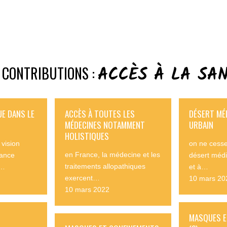
ACCÈS À LA SA
 CONTRIBUTIONS :
UE DANS LE
ACCÈS À TOUTES LES
DÉSERT MÉD
MÉDECINES NOTAMMENT
URBAIN
HOLISTIQUES
vision
on ne cesse
en France, la médecine et les
rance
désert médi
traitements allopathiques
e…
et à…
exercent…
10 mars 20
10 mars 2022
MASQUES E