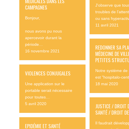
MEDICALES DANS LES
J'observe que tous
CAMPAGNES
troubles de l'atten
Bonjour,
ou sans hyperacti
11 avril 2021
nous avons pu nous
apercevoir durant la
période…
REDONNER SA PLA
16 novembre 2021
MÉDECINE DE VILL
PETITES STRUCT
Notre système de 
VIOLENCES CONJUGALES
est "hospitalo-cen
Une application sur le
18 mai 2020
portable serait nécessaire
pour toutes…
5 avril 2020
JUSTICE / DROIT 
SANTÉ / DROIT D
Il faudrait dévelop
EPIDÉMIE ET SANTÉ