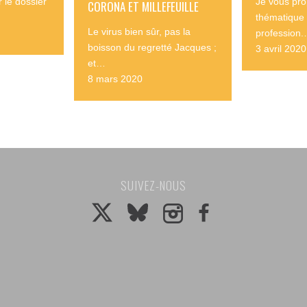
 le dossier
Je vous pro
CORONA ET MILLEFEUILLE
thématique 
Le virus bien sûr, pas la
profession
boisson du regretté Jacques ;
3 avril 2020
et…
8 mars 2020
SUIVEZ-NOUS